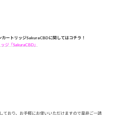
カートリッジSakuraCBDに関してはコチラ！
ジ「SakuraCBD」
載しており、お手軽にお使いいただけますので是非ご一読