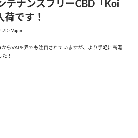
テナンスフリーCBD「Koi
ge」入荷です！
Dr Vapor
方からVAPE界でも注目されていますが、より手軽に高濃
した！