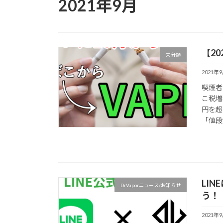
2021年9月
【2
未分類
2021年
喫煙者
こ税増
円を超
「値段
LI
Dr.Vaporニュース/お知らせ
う！
2021年