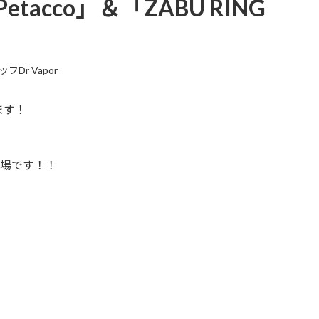
Petacco」＆「ZABU RING
フDr Vapor
ます！
登場です！！