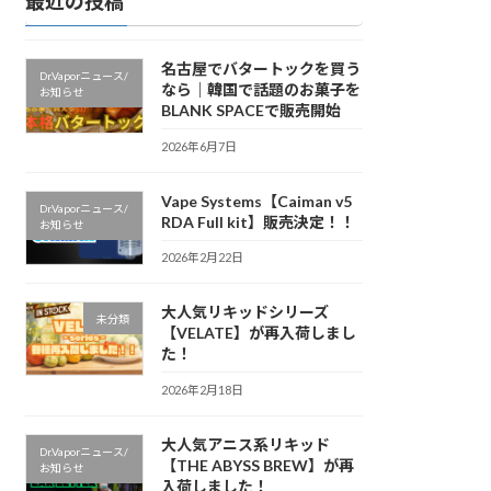
最近の投稿
名古屋でバタートックを買う
Dr.Vaporニュース/
なら｜韓国で話題のお菓子を
お知らせ
BLANK SPACEで販売開始
2026年6月7日
Vape Systems【Caiman v5
Dr.Vaporニュース/
RDA Full kit】販売決定！！
お知らせ
2026年2月22日
大人気リキッドシリーズ
未分類
【VELATE】が再入荷しまし
た！
2026年2月18日
大人気アニス系リキッド
Dr.Vaporニュース/
【THE ABYSS BREW】が再
お知らせ
入荷しました！