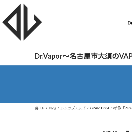
D
Dr.Vapor〜名古屋市大須のV
LP
Blog
ドリップチップ
GRAM DripTips新作「Pe