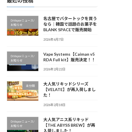
最近の投稿
名古屋でバタートックを買う
Dr.Vaporニュース/
なら｜韓国で話題のお菓子を
お知らせ
BLANK SPACEで販売開始
2026年6月7日
Vape Systems【Caiman v5
Dr.Vaporニュース/
RDA Full kit】販売決定！！
お知らせ
2026年2月22日
大人気リキッドシリーズ
未分類
【VELATE】が再入荷しまし
た！
2026年2月18日
大人気アニス系リキッド
Dr.Vaporニュース/
【THE ABYSS BREW】が再
お知らせ
入荷しました！