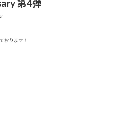
rsary 第4弾
or
ております！