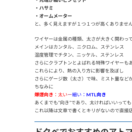
・ハサミ
・オームメーター
と、多く見えますが１つ１つが高くありませ
ワイヤーは金属の種類、太さが大きく関わっ
メインはカンタル、ニクロム、ステンレス
温度管理でチタン、ニッケル、ステンレス
さらにクラプトンとよばれる特殊ワイヤーも
これらにより、熱の入り方に影響を及ぼし
さらにゲージ数（太さ）で味、ミスト量など
ちなみに
爆煙向き
：太い
ー
細い：
MTL向き
あくまでも”向き”であり、太ければいいって
これ以降は文章で書くとキリがないので直接
ドクベでおすすめのアト