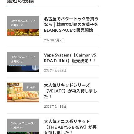
最近の投稿
名古屋でバタートックを買う
Dr.Vaporニュース/
なら｜韓国で話題のお菓子を
お知らせ
BLANK SPACEで販売開始
2026年6月7日
Vape Systems【Caiman v5
Dr.Vaporニュース/
RDA Full kit】販売決定！！
お知らせ
2026年2月22日
大人気リキッドシリーズ
未分類
【VELATE】が再入荷しまし
た！
2026年2月18日
大人気アニス系リキッド
Dr.Vaporニュース/
【THE ABYSS BREW】が再
お知らせ
入荷しました！