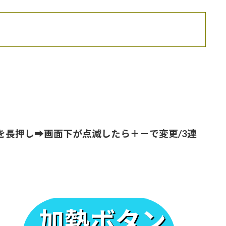
を長押し➡画面下が点滅したら＋－で変更/
3連