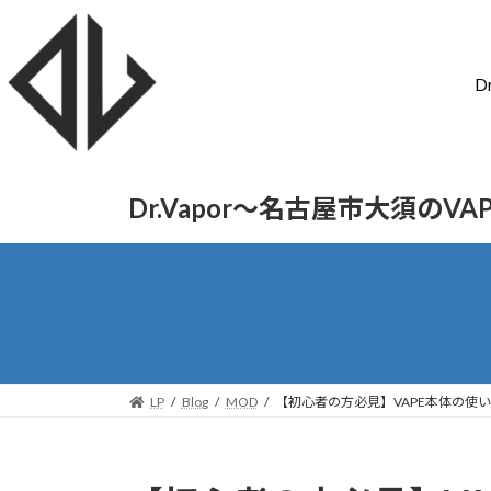
D
Dr.Vapor〜名古屋市大須のV
LP
Blog
MOD
【初心者の方必見】VAPE本体の使い方