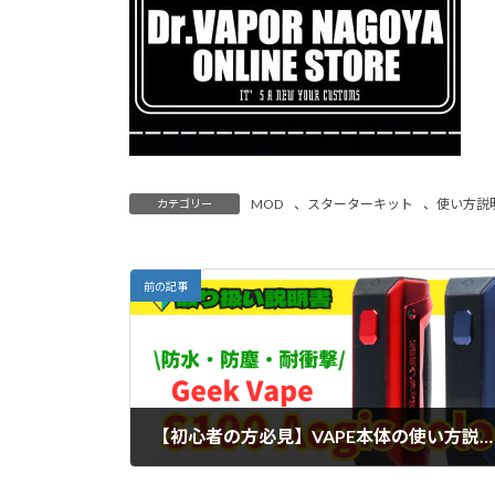
MOD
、
スターターキット
、
使い方説
カテゴリー
前の記事
【初心者の方必見】VAPE本体の使い方説明書~S 100編~
2023年3月24日