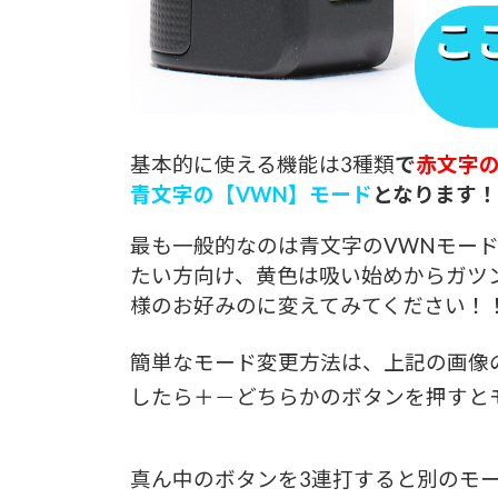
基本的に使える機能は3種類
で
赤文字の
青文字の【VWN】モード
となります
最も一般的なのは青文字のVWNモー
たい方向け、黄色は吸い始めからガツ
様のお好みのに変えてみてください！
簡単なモード変更方法は、上記の画像
したら＋－どちらかのボタンを押すと
真ん中のボタンを3連打すると別のモ